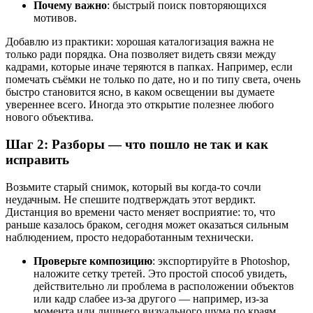
Почему важно
: быстрый поиск повторяющихся
мотивов.
Добавлю из практики: хорошая каталогизация важна не
только ради порядка. Она позволяет видеть связи между
кадрами, которые иначе теряются в папках. Например, если
помечать съёмки не только по дате, но и по типу света, очень
быстро становится ясно, в каком освещении вы думаете
увереннее всего. Иногда это открытие полезнее любого
нового объектива.
Шаг 2: Разборы — что пошло не так и как
исправить
Возьмите старый снимок, который вы когда-то сочли
неудачным. Не спешите подтверждать этот вердикт.
Дистанция во времени часто меняет восприятие: то, что
раньше казалось браком, сегодня может оказаться сильным
наблюдением, просто недоработанным технически.
Проверьте композицию
: экспортируйте в Photoshop,
наложите сетку третей. Это простой способ увидеть,
действительно ли проблема в расположении объектов
или кадр слабее из-за другого — например, из-за
момента или лишнего визуального шума по краям.