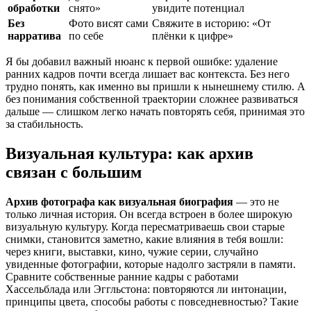
обработки
снято»
увидите потенциал
Без
Фото висят сами
Свяжите в историю: «От
нарратива
по себе
плёнки к цифре»
Я бы добавил важный нюанс к первой ошибке: удаление
ранних кадров почти всегда лишает вас контекста. Без него
трудно понять, как именно вы пришли к нынешнему стилю. А
без понимания собственной траектории сложнее развиваться
дальше — слишком легко начать повторять себя, принимая это
за стабильность.
Визуальная культура: как архив
связан с большим
Архив фотографа как визуальная биография
— это не
только личная история. Он всегда встроен в более широкую
визуальную культуру. Когда пересматриваешь свои старые
снимки, становится заметно, какие влияния в тебя вошли:
через книги, выставки, кино, чужие серии, случайно
увиденные фотографии, которые надолго застряли в памяти.
Сравните собственные ранние кадры с работами
Хассельблада или Эггльстона: повторяются ли интонации,
принципы цвета, способы работы с повседневностью? Такие