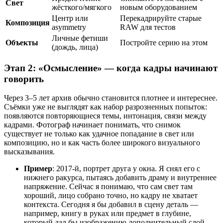
Свет
жёсткого/мягкого
новым оборудованием
Центр или
Перекадрируйте старые
Композиция
asymmetry
RAW для тестов
Личные фетиши
Объекты
Постройте серию на этом
(дождь, лица)
Этап 2: «Осмысление» — когда кадры начинают
говорить
Через 3–5 лет архив обычно становится плотнее и интереснее.
Съёмки уже не выглядят как набор разрозненных попыток:
появляются повторяющиеся темы, интонация, связи между
кадрами. Фотограф начинает понимать, что снимок
существует не только как удачное попадание в свет или
композицию, но и как часть более широкого визуального
высказывания.
Пример
: 2017-й, портрет друга у окна. Я снял его с
нижнего ракурса, пытаясь добавить драму и внутреннее
напряжение. Сейчас я понимаю, что сам свет там
хороший, лицо собрано точно, но кадру не хватает
контекста. Сегодня я бы добавил в сцену деталь —
например, книгу в руках или предмет в глубине,
который дал бы изображению дополнительный слой