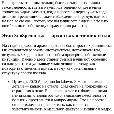
Если делать это внимательно, быстро становятся видны
закономерности: где вы научились терпению, где начали
точнее выбирать момент, когда перестали перегружать кадр
лишними решениями. Такие наблюдения напрямую влияют
на новые съёмки, потому что вы начинаете видеть не только
ошибки, но и собственную траекторию развития.
Этап 3: «Зрелость» — архив как источник стиля
На стадии зрелости архив перестаёт быть просто хранилищем.
Он становится рабочим инструментом, источником тем,
визуальных ходов и даже способом проверять собственные
интуиции. Именно здесь старые съёмки начинают особенно
сильно учить
визуальному мышлению
: не тому, как
повторить отдельный приём, а тому, как распознавать
структуру своего взгляда.
Пример
: 2020-й, период lockdown. Я много снимал
детали — каплю на стекле, след света на подоконнике,
отражения в окне. Если сравнить это с более ранними
пейзажами, становится ясно: внимание сместилось от
больших пространств к микро-мирам. Это не просто
смена сюжета, а признак того, как меняется
чувствительность к масштабу, фактуре и тишине в кадре.