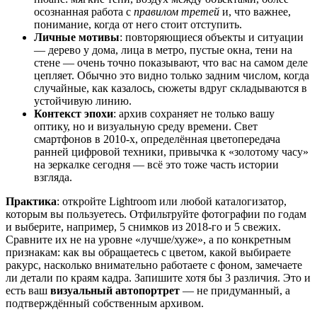
осознанная работа с
правилом третей
и, что важнее,
понимание, когда от него стоит отступить.
Личные мотивы
: повторяющиеся объекты и ситуации
— дерево у дома, лица в метро, пустые окна, тени на
стене — очень точно показывают, что вас на самом деле
цепляет. Обычно это видно только задним числом, когда
случайные, как казалось, сюжеты вдруг складываются в
устойчивую линию.
Контекст эпохи
: архив сохраняет не только вашу
оптику, но и визуальную среду времени. Свет
смартфонов в 2010-х, определённая цветопередача
ранней цифровой техники, привычка к «золотому часу»
на зеркалке сегодня — всё это тоже часть истории
взгляда.
Практика
: откройте Lightroom или любой каталогизатор,
которым вы пользуетесь. Отфильтруйте фотографии по годам
и выберите, например, 5 снимков из 2018-го и 5 свежих.
Сравните их не на уровне «лучше/хуже», а по конкретным
признакам: как вы обращаетесь с цветом, какой выбираете
ракурс, насколько внимательно работаете с фоном, замечаете
ли детали по краям кадра. Запишите хотя бы 3 различия. Это и
есть ваш
визуальный автопортрет
— не придуманный, а
подтверждённый собственным архивом.