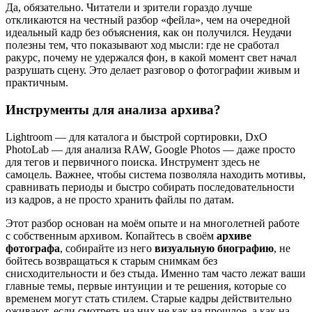
Да, обязательно. Читатели и зрители гораздо лучше
откликаются на честный разбор «фейла», чем на очередной
идеальный кадр без объяснения, как он получился. Неудачи
полезны тем, что показывают ход мысли: где не сработал
ракурс, почему не удержался фон, в какой момент свет начал
разрушать сцену. Это делает разговор о фотографии живым и
практичным.
Инструменты для анализа архива?
Lightroom — для каталога и быстрой сортировки, DxO
PhotoLab — для анализа RAW, Google Photos — даже просто
для тегов и первичного поиска. Инструмент здесь не
самоцель. Важнее, чтобы система позволяла находить мотивы,
сравнивать периоды и быстро собирать последовательности
из кадров, а не просто хранить файлы по датам.
Этот разбор основан на моём опыте и на многолетней работе
с собственным архивом. Копайтесь в своём
архиве
фотографа
, собирайте из него
визуальную биографию
, не
бойтесь возвращаться к старым снимкам без
снисходительности и без стыда. Именно там часто лежат ваши
главные темы, первые интуиции и те решения, которые со
временем могут стать стилем. Старые кадры действительно
оживают, если смотреть на них не как на прошлое, а как на