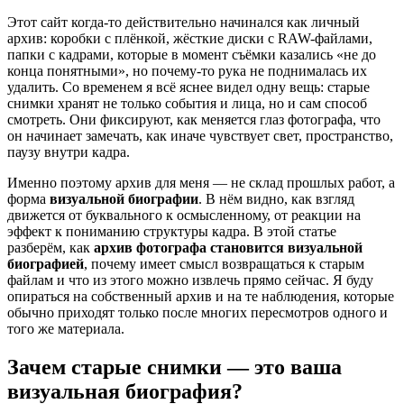
Этот сайт когда-то действительно начинался как личный
архив: коробки с плёнкой, жёсткие диски с RAW-файлами,
папки с кадрами, которые в момент съёмки казались «не до
конца понятными», но почему-то рука не поднималась их
удалить. Со временем я всё яснее видел одну вещь: старые
снимки хранят не только события и лица, но и сам способ
смотреть. Они фиксируют, как меняется глаз фотографа, что
он начинает замечать, как иначе чувствует свет, пространство,
паузу внутри кадра.
Именно поэтому архив для меня — не склад прошлых работ, а
форма
визуальной биографии
. В нём видно, как взгляд
движется от буквального к осмысленному, от реакции на
эффект к пониманию структуры кадра. В этой статье
разберём, как
архив фотографа становится визуальной
биографией
, почему имеет смысл возвращаться к старым
файлам и что из этого можно извлечь прямо сейчас. Я буду
опираться на собственный архив и на те наблюдения, которые
обычно приходят только после многих пересмотров одного и
того же материала.
Зачем старые снимки — это ваша
визуальная биография?