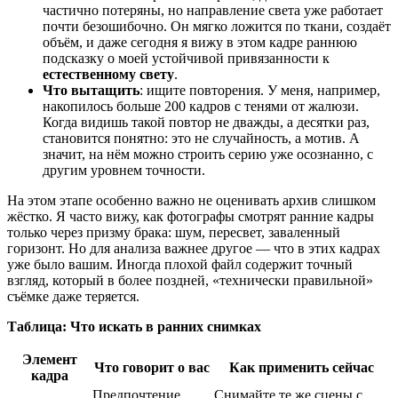
частично потеряны, но направление света уже работает
почти безошибочно. Он мягко ложится по ткани, создаёт
объём, и даже сегодня я вижу в этом кадре раннюю
подсказку о моей устойчивой привязанности к
естественному свету
.
Что вытащить
: ищите повторения. У меня, например,
накопилось больше 200 кадров с тенями от жалюзи.
Когда видишь такой повтор не дважды, а десятки раз,
становится понятно: это не случайность, а мотив. А
значит, на нём можно строить серию уже осознанно, с
другим уровнем точности.
На этом этапе особенно важно не оценивать архив слишком
жёстко. Я часто вижу, как фотографы смотрят ранние кадры
только через призму брака: шум, пересвет, заваленный
горизонт. Но для анализа важнее другое — что в этих кадрах
уже было вашим. Иногда плохой файл содержит точный
взгляд, который в более поздней, «технически правильной»
съёмке даже теряется.
Таблица: Что искать в ранних снимках
Элемент
Что говорит о вас
Как применить сейчас
кадра
Предпочтение
Снимайте те же сцены с