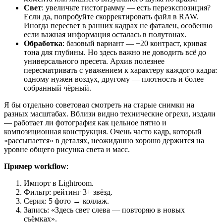
Свет
: увеличьте гистограмму — есть переэкспозиция?
Если да, попробуйте скорректировать файл в RAW.
Иногда пересвет в ранних кадрах не фатален, особенно
если важная информация осталась в полутонах.
Обработка
: базовый вариант — +20 контраст, кривая
тона для глубины. Но здесь важно не доводить всё до
универсального пресета. Архив полезнее
пересматривать с уважением к характеру каждого кадра:
одному нужен воздух, другому — плотность и более
собранный чёрный.
Я бы отдельно советовал смотреть на старые снимки на
разных масштабах. Вблизи видно технические огрехи, издали
— работает ли фотография как цельное пятно и
композиционная конструкция. Очень часто кадр, который
«рассыпается» в деталях, неожиданно хорошо держится на
уровне общего рисунка света и масс.
Пример workflow
:
Импорт в Lightroom.
Фильтр: рейтинг 3+ звёзд.
Серия: 5 фото → коллаж.
Запись: «Здесь свет слева — повторяю в новых
съёмках».