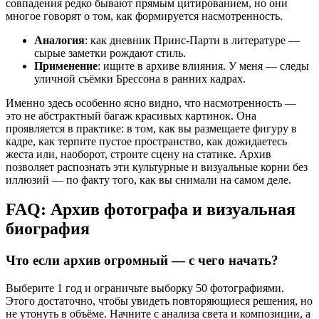
совпадения редко бывают прямым цитированием, но они
многое говорят о том, как формируется насмотренность.
Аналогия
: как дневник Принс-Парти в литературе —
сырые заметки рождают стиль.
Применение
: ищите в архиве влияния. У меня — следы
уличной съёмки Брессона в ранних кадрах.
Именно здесь особенно ясно видно, что насмотренность —
это не абстрактный багаж красивых картинок. Она
проявляется в практике: в том, как вы размещаете фигуру в
кадре, как терпите пустое пространство, как дожидаетесь
жеста или, наоборот, строите сцену на статике. Архив
позволяет распознать эти культурные и визуальные корни без
иллюзий — по факту того, как вы снимали на самом деле.
FAQ: Архив фотографа и визуальная
биография
Что если архив огромный — с чего начать?
Выберите 1 год и ограничьте выборку 50 фотографиями.
Этого достаточно, чтобы увидеть повторяющиеся решения, но
не утонуть в объёме. Начните с анализа света и композиции, а