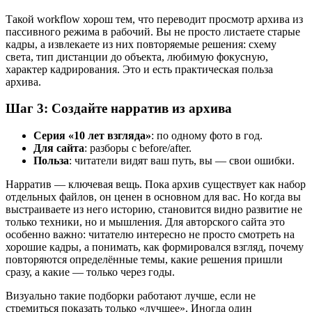
Такой workflow хорош тем, что переводит просмотр архива из
пассивного режима в рабочий. Вы не просто листаете старые
кадры, а извлекаете из них повторяемые решения: схему
света, тип дистанции до объекта, любимую фокусную,
характер кадрирования. Это и есть практическая польза
архива.
Шаг 3: Создайте нарратив из архива
Серия «10 лет взгляда»
: по одному фото в год.
Для сайта
: разборы с before/after.
Польза
: читатели видят ваш путь, вы — свои ошибки.
Нарратив — ключевая вещь. Пока архив существует как набор
отдельных файлов, он ценен в основном для вас. Но когда вы
выстраиваете из него историю, становится видно развитие не
только техники, но и мышления. Для авторского сайта это
особенно важно: читателю интересно не просто смотреть на
хорошие кадры, а понимать, как формировался взгляд, почему
повторяются определённые темы, какие решения пришли
сразу, а какие — только через годы.
Визуально такие подборки работают лучше, если не
стремиться показать только «лучшее». Иногда один