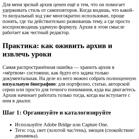
Для меня зрелый архив ценен ещё и тем, что он помогает
удерживать стиль от самоповторов. Когда видишь, что какой-
то визуальный ход уже многократно использован, проще
понять, где ты действительно развиваешь тему, а где просто
воспроизводишь удачную формулу. Архив в этом смысле
работает как честный редактор.
Практика: как оживить архив и
извлечь уроки
Самая распространённая ошибка — хранить архив в
«мёртвом» состоянии, как будто его задача только
документальная. На деле из него можно собрать полноценную
визуальную биографию
: для портфолио, статьи, авторской
серии или просто для точного понимания, куда вы двигаетесь.
Архив начинает работать только тогда, когда вы вступаете с
ним в диалог.
Шаг 1: Организуйте и каталогизируйте
Используйте Adobe Bridge или Capture One.
Теги: год, свет (золотой час/тень), эмоция (спокойствие/
динамика).