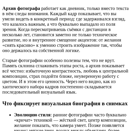
Архив фотографа
работает как дневник, только вместо текста
в нём следы внимания. Каждый кадр показывает, что вы
умели видеть в конкретный период: где задерживался взгляд,
что казалось важным, а что буквально выпадало из поля
зрения. Когда пересматриваешь съёмки с дистанции в
несколько лет, становится заметно не только техническое
развитие, но и внутреннее смещение акцентов: от желания
«снять красиво» к умению строить изображение так, чтобы
оно держалось на собственной логике.
Старые фотографии особенно полезны тем, что не врут.
Память склонна сглаживать этапы роста, а архив показывает
всё честно: избыточную контрастность, любовь к центральной
композиции, страх подойти ближе, неуверенную работу с
цветом. И в этом его ценность. Через него видно, как из
хаотического набора кадров постепенно складывается
последовательный визуальный язык.
Что фиксирует визуальная биография в снимках
Эволюцию стиля
: ранние фотографии часто буквально
«кричат» техникой — жёсткий свет, центр композиции,
желание показать, что камера умеет. Позже появляется
нюанс: мягкие тени, воздух между объектами, более