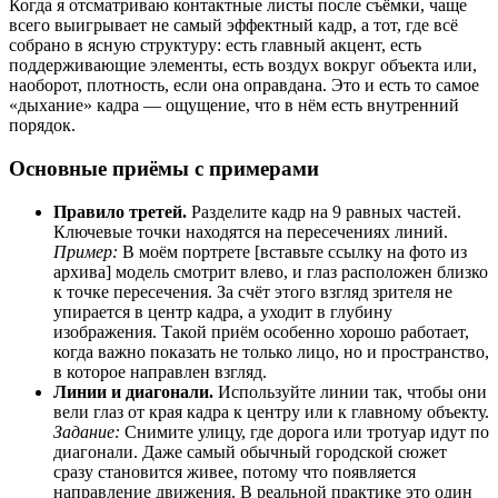
Когда я отсматриваю контактные листы после съёмки, чаще
всего выигрывает не самый эффектный кадр, а тот, где всё
собрано в ясную структуру: есть главный акцент, есть
поддерживающие элементы, есть воздух вокруг объекта или,
наоборот, плотность, если она оправдана. Это и есть то самое
«дыхание» кадра — ощущение, что в нём есть внутренний
порядок.
Основные приёмы с примерами
Правило третей.
Разделите кадр на 9 равных частей.
Ключевые точки находятся на пересечениях линий.
Пример:
В моём портрете [вставьте ссылку на фото из
архива] модель смотрит влево, и глаз расположен близко
к точке пересечения. За счёт этого взгляд зрителя не
упирается в центр кадра, а уходит в глубину
изображения. Такой приём особенно хорошо работает,
когда важно показать не только лицо, но и пространство,
в которое направлен взгляд.
Линии и диагонали.
Используйте линии так, чтобы они
вели глаз от края кадра к центру или к главному объекту.
Задание:
Снимите улицу, где дорога или тротуар идут по
диагонали. Даже самый обычный городской сюжет
сразу становится живее, потому что появляется
направление движения. В реальной практике это один