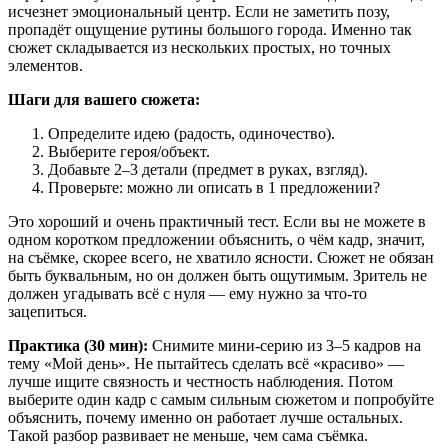
исчезнет эмоциональный центр. Если не заметить позу,
пропадёт ощущение рутины большого города. Именно так
сюжет складывается из нескольких простых, но точных
элементов.
Шаги для вашего сюжета:
Определите идею (радость, одиночество).
Выберите героя/объект.
Добавьте 2–3 детали (предмет в руках, взгляд).
Проверьте: можно ли описать в 1 предложении?
Это хороший и очень практичный тест. Если вы не можете в
одном коротком предложении объяснить, о чём кадр, значит,
на съёмке, скорее всего, не хватило ясности. Сюжет не обязан
быть буквальным, но он должен быть ощутимым. Зритель не
должен угадывать всё с нуля — ему нужно за что-то
зацепиться.
Практика (30 мин):
Снимите мини-серию из 3–5 кадров на
тему «Мой день». Не пытайтесь сделать всё «красиво» —
лучше ищите связность и честность наблюдения. Потом
выберите один кадр с самым сильным сюжетом и попробуйте
объяснить, почему именно он работает лучше остальных.
Такой разбор развивает не меньше, чем сама съёмка.