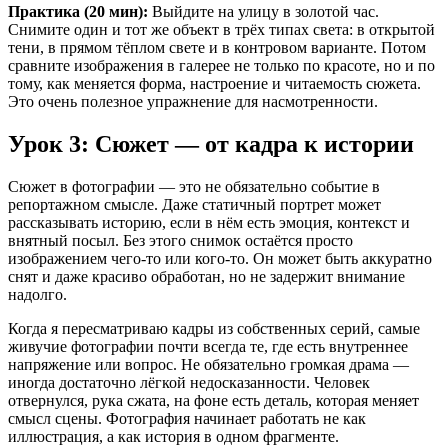
Практика (20 мин):
Выйдите на улицу в золотой час.
Снимите один и тот же объект в трёх типах света: в открытой
тени, в прямом тёплом свете и в контровом варианте. Потом
сравните изображения в галерее не только по красоте, но и по
тому, как меняется форма, настроение и читаемость сюжета.
Это очень полезное упражнение для насмотренности.
Урок 3: Сюжет — от кадра к истории
Сюжет в фотографии — это не обязательно событие в
репортажном смысле. Даже статичный портрет может
рассказывать историю, если в нём есть эмоция, контекст и
внятный посыл. Без этого снимок остаётся просто
изображением чего-то или кого-то. Он может быть аккуратно
снят и даже красиво обработан, но не задержит внимание
надолго.
Когда я пересматриваю кадры из собственных серий, самые
живучие фотографии почти всегда те, где есть внутреннее
напряжение или вопрос. Не обязательно громкая драма —
иногда достаточно лёгкой недосказанности. Человек
отвернулся, рука сжата, на фоне есть деталь, которая меняет
смысл сцены. Фотография начинает работать не как
иллюстрация, а как история в одном фрагменте.