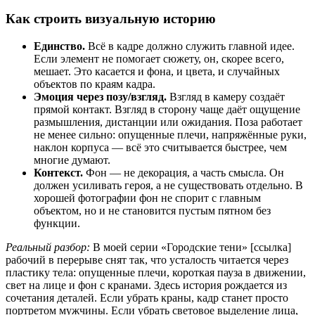
Как строить визуальную историю
Единство.
Всё в кадре должно служить главной идее.
Если элемент не помогает сюжету, он, скорее всего,
мешает. Это касается и фона, и цвета, и случайных
объектов по краям кадра.
Эмоция через позу/взгляд.
Взгляд в камеру создаёт
прямой контакт. Взгляд в сторону чаще даёт ощущение
размышления, дистанции или ожидания. Поза работает
не менее сильно: опущенные плечи, напряжённые руки,
наклон корпуса — всё это считывается быстрее, чем
многие думают.
Контекст.
Фон — не декорация, а часть смысла. Он
должен усиливать героя, а не существовать отдельно. В
хорошей фотографии фон не спорит с главным
объектом, но и не становится пустым пятном без
функции.
Реальный разбор:
В моей серии «Городские тени» [ссылка]
рабочий в перерыве снят так, что усталость читается через
пластику тела: опущенные плечи, короткая пауза в движении,
свет на лице и фон с кранами. Здесь история рождается из
сочетания деталей. Если убрать краны, кадр станет просто
портретом мужчины. Если убрать световое выделение лица,