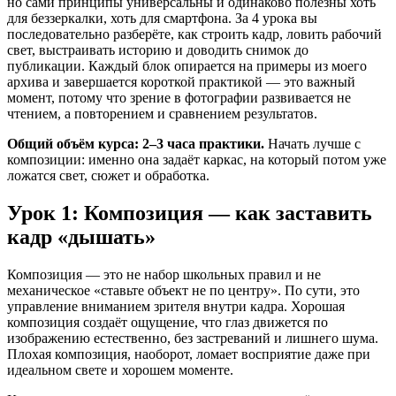
но сами принципы универсальны и одинаково полезны хоть
для беззеркалки, хоть для смартфона. За 4 урока вы
последовательно разберёте, как строить кадр, ловить рабочий
свет, выстраивать историю и доводить снимок до
публикации. Каждый блок опирается на примеры из моего
архива и завершаетcя короткой практикой — это важный
момент, потому что зрение в фотографии развивается не
чтением, а повторением и сравнением результатов.
Общий объём курса: 2–3 часа практики.
Начать лучше с
композиции: именно она задаёт каркас, на который потом уже
ложатся свет, сюжет и обработка.
Урок 1: Композиция — как заставить
кадр «дышать»
Композиция — это не набор школьных правил и не
механическое «ставьте объект не по центру». По сути, это
управление вниманием зрителя внутри кадра. Хорошая
композиция создаёт ощущение, что глаз движется по
изображению естественно, без застреваний и лишнего шума.
Плохая композиция, наоборот, ломает восприятие даже при
идеальном свете и хорошем моменте.