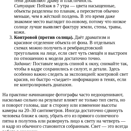
тени добавляют драму и пластичность.
Ситуация:
Пейзаж в 7 утра — цвета насыщенные,
объекты разделены по планам, а пересветов обычно
меньше, чем в жёсткий полдень. В это время даже
знакомое место выглядит по-новому, потому что низкое
солнце лучше выявляет фактуру земли, стены, травы,
кожи.
Контровой (против солнца).
Даёт драматизм и
красивое отделение объекта от фона. В отдельных
схемах можно получить и рембрандтовский
треугольник на лице, если свет чуть смещён и выстроен
по отношению к модели достаточно точно.
Задание:
Поставьте модель спиной к окну, снимайте так,
чтобы в кадре сохранились и силуэт, и детали. Здесь
особенно важно следить за экспозицией: контровой свет
красив, но быстро «съедает» информацию в тенях, если
не контролировать диапазон.
На практике начинающие фотографы часто недооценивают,
насколько сильно на результат влияет не только тип света, но
и поворот головы, шаг в сторону или изменение высоты
камеры на 20–30 сантиметров. Иногда достаточно сдвинуть
человека ближе к окну, убрать его из прямого солнечного
пятна в полутень или развернуть лицо к свету на четверть —
и кадр из обычного становится собранным. Свет — это всегда