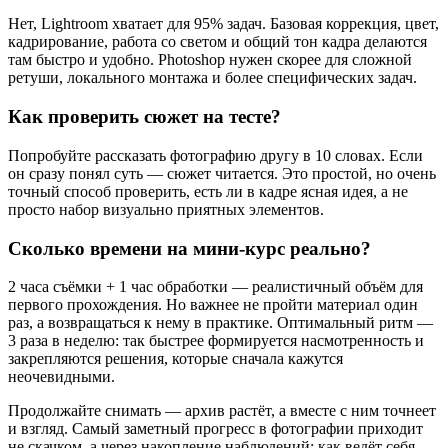
Нет, Lightroom хватает для 95% задач. Базовая коррекция, цвет,
кадрирование, работа со светом и общий тон кадра делаются
там быстро и удобно. Photoshop нужен скорее для сложной
ретуши, локального монтажа и более специфических задач.
Как проверить сюжет на тесте?
Попробуйте рассказать фотографию другу в 10 словах. Если
он сразу понял суть — сюжет читается. Это простой, но очень
точный способ проверить, есть ли в кадре ясная идея, а не
просто набор визуально приятных элементов.
Сколько времени на мини-курс реально?
2 часа съёмки + 1 час обработки — реалистичный объём для
первого прохождения. Но важнее не пройти материал один
раз, а возвращаться к нему в практике. Оптимальный ритм —
3 раза в неделю: так быстрее формируется насмотренность и
закрепляются решения, которые сначала кажутся
неочевидными.
Продолжайте снимать — архив растёт, а вместе с ним точнеет
и взгляд. Самый заметный прогресс в фотографии приходит
не скачком, а через накопление наблюдений: как ведёт себя