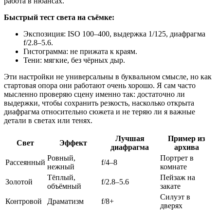
работа в нюансах.
Быстрый тест света на съёмке:
Экспозиция: ISO 100–400, выдержка 1/125, диафрагма
f/2.8–5.6.
Гистограмма: не прижата к краям.
Тени: мягкие, без чёрных дыр.
Эти настройки не универсальны в буквальном смысле, но как
стартовая опора они работают очень хорошо. Я сам часто
мысленно проверяю сцену именно так: достаточно ли
выдержки, чтобы сохранить резкость, насколько открыта
диафрагма относительно сюжета и не теряю ли я важные
детали в светах или тенях.
Лучшая
Пример из
Свет
Эффект
диафрагма
архива
Ровный,
Портрет в
Рассеянный
f/4–8
нежный
комнате
Тёплый,
Пейзаж на
Золотой
f/2.8–5.6
объёмный
закате
Силуэт в
Контровой
Драматизм
f/8+
дверях