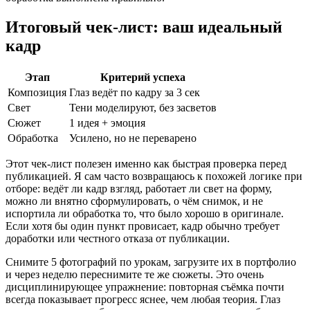
Итоговый чек-лист: ваш идеальный
кадр
Этап
Критерий успеха
Композиция
Глаз ведёт по кадру за 3 сек
Свет
Тени моделируют, без засветов
Сюжет
1 идея + эмоция
Обработка
Усилено, но не переварено
Этот чек-лист полезен именно как быстрая проверка перед
публикацией. Я сам часто возвращаюсь к похожей логике при
отборе: ведёт ли кадр взгляд, работает ли свет на форму,
можно ли внятно сформулировать, о чём снимок, и не
испортила ли обработка то, что было хорошо в оригинале.
Если хотя бы один пункт провисает, кадр обычно требует
доработки или честного отказа от публикации.
Снимите 5 фотографий по урокам, загрузите их в портфолио
и через неделю переснимите те же сюжеты. Это очень
дисциплинирующее упражнение: повторная съёмка почти
всегда показывает прогресс яснее, чем любая теория. Глаз