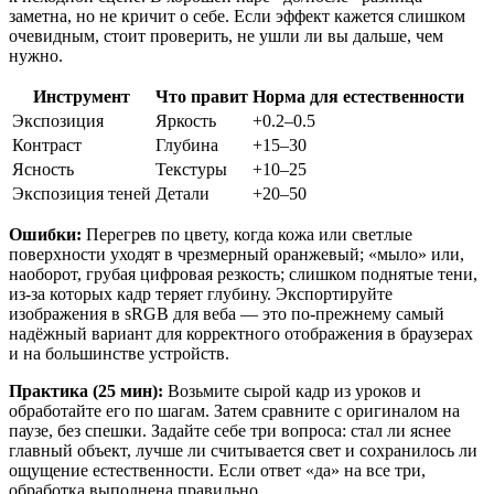
заметна, но не кричит о себе. Если эффект кажется слишком
очевидным, стоит проверить, не ушли ли вы дальше, чем
нужно.
Инструмент
Что правит
Норма для естественности
Экспозиция
Яркость
+0.2–0.5
Контраст
Глубина
+15–30
Ясность
Текстуры
+10–25
Экспозиция теней
Детали
+20–50
Ошибки:
Перегрев по цвету, когда кожа или светлые
поверхности уходят в чрезмерный оранжевый; «мыло» или,
наоборот, грубая цифровая резкость; слишком поднятые тени,
из-за которых кадр теряет глубину. Экспортируйте
изображения в sRGB для веба — это по-прежнему самый
надёжный вариант для корректного отображения в браузерах
и на большинстве устройств.
Практика (25 мин):
Возьмите сырой кадр из уроков и
обработайте его по шагам. Затем сравните с оригиналом на
паузе, без спешки. Задайте себе три вопроса: стал ли яснее
главный объект, лучше ли считывается свет и сохранилось ли
ощущение естественности. Если ответ «да» на все три,
обработка выполнена правильно.