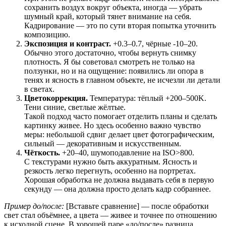
сохранить воздух вокруг объекта, иногда — убрать
шумный край, который тянет внимание на себя.
Кадрирование — это по сути вторая попытка уточнить
композицию.
Экспозиция и контраст.
+0.3–0.7, чёрные -10–20.
Обычно этого достаточно, чтобы вернуть снимку
плотность. Я бы советовал смотреть не только на
ползунки, но и на ощущение: появились ли опора в
тенях и ясность в главном объекте, не исчезли ли детали
в светах.
Цветокоррекция.
Температура: тёплый +200–500K.
Тени синие, светлые жёлтые.
Такой подход часто помогает отделить планы и сделать
картинку живее. Но здесь особенно важно чувство
меры: небольшой сдвиг делает цвет фотографическим,
сильный — декоративным и искусственным.
Чёткость.
+20–40, шумоподавление на ISO>800.
С текстурами нужно быть аккуратным. Ясность и
резкость легко перегнуть, особенно на портретах.
Хорошая обработка не должна выдавать себя в первую
секунду — она должна просто делать кадр собраннее.
Пример до/после:
[Вставьте сравнение] — после обработки
свет стал объёмнее, а цвета — живее и точнее по отношению
к исходной сцене. В хорошей паре «до/после» разница