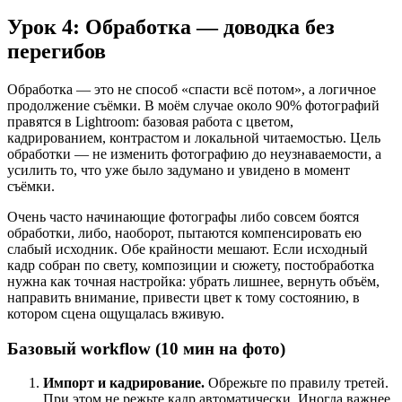
Урок 4: Обработка — доводка без
перегибов
Обработка — это не способ «спасти всё потом», а логичное
продолжение съёмки. В моём случае около 90% фотографий
правятся в Lightroom: базовая работа с цветом,
кадрированием, контрастом и локальной читаемостью. Цель
обработки — не изменить фотографию до неузнаваемости, а
усилить то, что уже было задумано и увидено в момент
съёмки.
Очень часто начинающие фотографы либо совсем боятся
обработки, либо, наоборот, пытаются компенсировать ею
слабый исходник. Обе крайности мешают. Если исходный
кадр собран по свету, композиции и сюжету, постобработка
нужна как точная настройка: убрать лишнее, вернуть объём,
направить внимание, привести цвет к тому состоянию, в
котором сцена ощущалась вживую.
Базовый workflow (10 мин на фото)
Импорт и кадрирование.
Обрежьте по правилу третей.
При этом не режьте кадр автоматически. Иногда важнее