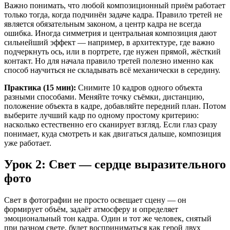
Важно понимать, что любой композиционный приём работает
только тогда, когда подчинён задаче кадра. Правило третей не
является обязательным законом, а центр кадра не всегда
ошибка. Иногда симметрия и центральная композиция дают
сильнейший эффект — например, в архитектуре, где важно
подчеркнуть ось, или в портрете, где нужен прямой, жёсткий
контакт. Но для начала правило третей полезно именно как
способ научиться не складывать всё механически в середину.
Практика (15 мин):
Снимите 10 кадров одного объекта
разными способами. Меняйте точку съёмки, дистанцию,
положение объекта в кадре, добавляйте передний план. Потом
выберите лучший кадр по одному простому критерию:
насколько естественно его сканирует взгляд. Если глаз сразу
понимает, куда смотреть и как двигаться дальше, композиция
уже работает.
Урок 2: Свет — сердце выразительного
фото
Свет в фотографии не просто освещает сцену — он
формирует объём, задаёт атмосферу и определяет
эмоциональный тон кадра. Один и тот же человек, снятый
при разном свете, будет восприниматься как герой двух