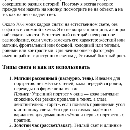
совершенно разных историй. Поэтому я всегда говорю:
прежде чем нажать на кнопку, посмотрите не на объект, а на
то, как на него падает свет.
Около 70% моих кадров сняты на естественном свете, без
софитов и сложной схемы. Это не вопрос принципа, а вопрос
наблюдательности. Естественный свет даёт невероятное
разнообразие, если уметь замечать его характер: жёсткий или
мягкий, фронтальный или боковой, холодный или тёплый,
ровный или контрастный. Для начинающего фотографа
именно работа с доступным светом даёт самый быстрый рост.
Типы света и как их использовать
Мягкий рассеянный (пасмурно, тень).
Идеален для
портретов: нет жёстких теней, кожа передаётся ровно,
переходы по форме лица мягкие.
Пример:
Утренний портрет у окна — кожа выглядит
спокойно, без резких провалов в тенях, а глаза
действительно «горят», если поймать правильный угол
к источнику света. Это один из самых надёжных
вариантов для домашних съёмок и первых портретных
практик.
Золотой час (рассвет/закат).
Тёплый свет и длинные