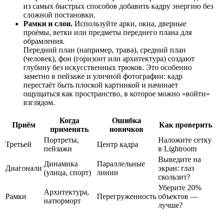
из самых быстрых способов добавить кадру энергию без
сложной постановки.
Рамки и слои.
Используйте арки, окна, дверные
проёмы, ветки или предметы переднего плана для
обрамления.
Передний план (например, трава), средний план
(человек), фон (горизонт или архитектура) создают
глубину без искусственных трюков. Это особенно
заметно в пейзаже и уличной фотографии: кадр
перестаёт быть плоской картинкой и начинает
ощущаться как пространство, в которое можно «войти»
взглядом.
Когда
Ошибка
Приём
Как проверить
применять
новичков
Портреты,
Наложите сетку
Третьей
Центр кадра
пейзажи
в Lightroom
Выведите на
Динамика
Параллельные
Диагонали
экран: глаз
(улица, спорт)
линии
скользит?
Уберите 20%
Архитектура,
Рамки
Перегруженность
объектов —
натюрморт
лучше?