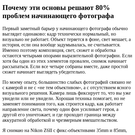
Почему эти основы решают 80%
проблем начинающего фотографа
Первый заметный барьер у начинающего фотографа обычно
выглядит одинаково: кадр технически нормальный, но
визуально не работает. Объект теряется в фоне, свет мешает, а
история, если она вообще задумывалась, не считывается.
Именно поэтому композиция, свет, сюжет и обработка
остаются четырьмя опорами выразительной фотографии. Если
хотя бы один из этих элементов провален, снимок начинает
рассыпаться. Если все четыре собраны вместе, даже простой
сюжет начинает выглядеть убедительно.
По моему опыту, большинство слабых фотографий связано не
с камерой и не с «не тем объективом», а с отсутствием ясного
визуального решения. Камера лишь фиксирует то, что вы уже
увидели или не увидели. Хорошая техника помогает, но не
заменяет понимания того, как строится кадр, как работает
направление света, почему один фон усиливает героя, а
другой его уничтожает, и где проходит граница между
аккуратной обработкой и чрезмерным вмешательством.
Я снимаю на Nikon Z6II с фикс-объективами 35mm и 85mm,