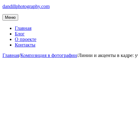
dandillphotography.com
Меню
Главная
Блог
О проекте
Контакты
Главная
/
Композиция в фотографии
/
Линии и акценты в кадре: 