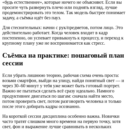
«будь естественнее», которые ничего не объясняют. Если вы
просите чуть развернуть плечо или поднять взгляд, лучше
продемонстрировать это телом. Так модель быстрее понимает
задачу, а съёмка идёт без пауз.
Для стеснительных: начни с рук/предметов, потом лицо. Это
действительно работает. Когда человек входит в кадр
постепенно, он успевает привыкнуть к процессу, и переход к
крупному плану уже не воспринимается как стресс.
Съёмка на практике: пошаговый план
сессии
Если убрать лишнюю теорию, рабочая схема очень проста:
возьми смартфон, выйди на улицу, найди понятный свет — и
через 30–60 минут у тебя уже может быть готовый портрет.
Важно не пытаться сделать всё сразу идеально. Намного
продуктивнее двигаться по шагам: сначала найти место,
потом проверить свет, потом разговорить человека и только
после этого добирать кадры осознанно.
На короткой сессии дисциплина особенно важна. Новички
часто тратят слишком много времени на первую точку, хотя
свет, фон и выражение лучше сравнивать в нескольких