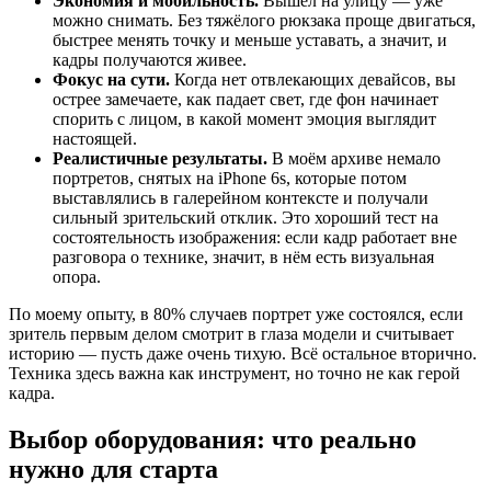
Экономия и мобильность.
Вышел на улицу — уже
можно снимать. Без тяжёлого рюкзака проще двигаться,
быстрее менять точку и меньше уставать, а значит, и
кадры получаются живее.
Фокус на сути.
Когда нет отвлекающих девайсов, вы
острее замечаете, как падает свет, где фон начинает
спорить с лицом, в какой момент эмоция выглядит
настоящей.
Реалистичные результаты.
В моём архиве немало
портретов, снятых на iPhone 6s, которые потом
выставлялись в галерейном контексте и получали
сильный зрительский отклик. Это хороший тест на
состоятельность изображения: если кадр работает вне
разговора о технике, значит, в нём есть визуальная
опора.
По моему опыту, в 80% случаев портрет уже состоялся, если
зритель первым делом смотрит в глаза модели и считывает
историю — пусть даже очень тихую. Всё остальное вторично.
Техника здесь важна как инструмент, но точно не как герой
кадра.
Выбор оборудования: что реально
нужно для старта