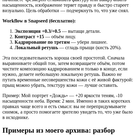
насыщенность, изображение теряет правду и быстро стареет
визуально. Цель обработки — подчеркнуть то, что уже снял.
Workflow в Snapseed (бесплатно):
Экспозиция +0.3/+0.5
— вытащи детали.
Контраст +15
— объём лицу.
Кадрирование по третям
— убери лишнее.
Локальный ретушь
— сгладь прыщи (кисть 20%).
Эта последовательность хороша своей простотой. Сначала
выравниваете общий тон, затем возвращаете объём, потом
чистите композицию кадрированием и только в конце, если
нужно, делаете небольшую локальную ретушь. Важно не
путать временные несовершенства кожи с её живой фактурой:
прыщ можно убрать, текстуру кожи — лучше оставить.
Пример: Мой портрет «Дождь» — +20 яркости теням, -10
насыщенности неба. Время: 2 мин. Именно в таких коротких
правках чаще всего и есть смысл: вы не перепридумываете
снимок, а просто помогаете зрителю увидеть то, что уже было
в исходнике.
Примеры из моего архива: разбор