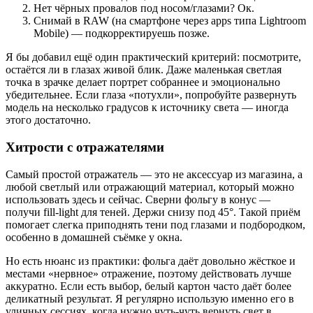
Нет чёрных провалов под носом/глазами? Ок.
Снимай в RAW (на смартфоне через apps типа Lightroom
Mobile) — подкорректируешь позже.
Я бы добавил ещё один практический критерий: посмотрите,
остаётся ли в глазах живой блик. Даже маленькая светлая
точка в зрачке делает портрет собраннее и эмоционально
убедительнее. Если глаза «потухли», попробуйте развернуть
модель на несколько градусов к источнику света — иногда
этого достаточно.
Хитрости с отражателями
Самый простой отражатель — это не аксессуар из магазина, а
любой светлый или отражающий материал, который можно
использовать здесь и сейчас. Сверни фольгу в конус —
получи fill-light для теней. Держи снизу под 45°. Такой приём
помогает слегка приподнять тени под глазами и подбородком,
особенно в домашней съёмке у окна.
Но есть нюанс из практики: фольга даёт довольно жёсткое и
местами «нервное» отражение, поэтому действовать лучше
аккуратно. Если есть выбор, белый картон часто даёт более
деликатный результат. Я регулярно использую именно его в
уличных сессиях, когда нужно чуть-чуть вернуть свет в