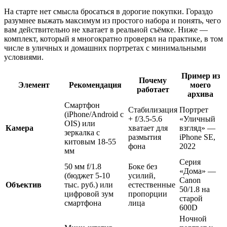
На старте нет смысла бросаться в дорогие покупки. Гораздо
разумнее выжать максимум из простого набора и понять, чего
вам действительно не хватает в реальной съёмке. Ниже —
комплект, который я многократно проверял на практике, в том
числе в уличных и домашних портретах с минимальными
условиями.
Пример из
Почему
Элемент
Рекомендация
моего
работает
архива
Смартфон
Стабилизация
Портрет
(iPhone/Android с
+ f/3.5-5.6
«Уличный
OIS) или
Камера
хватает для
взгляд» —
зеркалка с
размытия
iPhone SE,
китовым 18-55
фона
2022
мм
Серия
50 мм f/1.8
Боке без
«Дома» —
(бюджет 5-10
усилий,
Canon
Объектив
тыс. руб.) или
естественные
50/1.8 на
цифровой зум
пропорции
старой
смартфона
лица
600D
Ночной