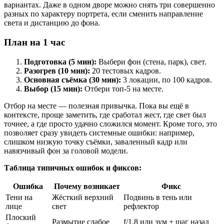
вариантах. Даже в одном дворе можно снять три совершенно
разных по характеру портрета, если сменить направление
света и дистанцию до фона.
План на 1 час
Подготовка (5 мин):
Выбери фон (стена, парк), свет.
Разогрев (10 мин):
20 тестовых кадров.
Основная съёмка (30 мин):
3 локации, по 100 кадров.
Выбор (15 мин):
Отбери топ-5 на месте.
Отбор на месте — полезная привычка. Пока вы ещё в
контексте, проще заметить, где сработал жест, где свет был
точнее, а где просто удачно сложился момент. Кроме того, это
позволяет сразу увидеть системные ошибки: например,
слишком низкую точку съёмки, заваленный кадр или
навязчивый фон за головой модели.
Таблица типичных ошибок и фиксов:
Ошибка
Почему возникает
Фикс
Тени на
Жёсткий верхний
Подвинь в тень или
лице
свет
рефлектор
Плоский
Размытие слабое
f/1.8 или зум + шаг назад