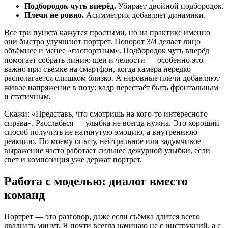
Подбородок чуть вперёд.
Убирает двойной подбородок.
Плечи не ровно.
Асимметрия добавляет динамики.
Все три пункта кажутся простыми, но на практике именно
они быстро улучшают портрет. Поворот 3/4 делает лицо
объёмнее и менее «паспортным». Подбородок чуть вперёд
помогает собрать линию шеи и челюсти — особенно это
важно при съёмке на смартфон, когда камера нередко
располагается слишком близко. А неровные плечи добавляют
живое напряжение в позу: кадр перестаёт быть фронтальным
и статичным.
Скажи: «Представь, что смотришь на кого-то интересного
справа». Расслабься — улыбка не всегда нужна. Это хороший
способ получить не натянутую эмоцию, а внутреннюю
реакцию. По моему опыту, нейтральное или задумчивое
выражение часто работает сильнее дежурной улыбки, если
свет и композиция уже держат портрет.
Работа с моделью: диалог вместо
команд
Портрет — это разговор, даже если съёмка длится всего
двадцать минут. Я почти всегда начинаю не с инструкций, а с