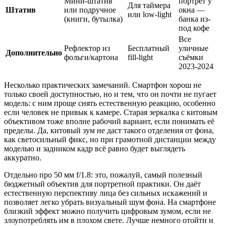
Мини-штатив
портрет у
Для таймера
Штатив
или подручное
окна —
или low-light
(книги, бутылка)
банка из-
под кофе
Все
Рефлектор из
Бесплатный
уличные
Дополнительно
фольги/картона
fill-light
съёмки
2023-2024
Несколько практических замечаний. Смартфон хорош не
только своей доступностью, но и тем, что он почти не пугает
модель: с ним проще снять естественную реакцию, особенно
если человек не привык к камере. Старая зеркалка с китовым
объективом тоже вполне рабочий вариант, если понимать её
пределы. Да, китовый зум не даст такого отделения от фона,
как светосильный фикс, но при грамотной дистанции между
моделью и задником кадр всё равно будет выглядеть
аккуратно.
Отдельно про 50 мм f/1.8: это, пожалуй, самый полезный
бюджетный объектив для портретной практики. Он даёт
естественную перспективу лица без сильных искажений и
позволяет легко убрать визуальный шум фона. На смартфоне
близкий эффект можно получить цифровым зумом, если не
злоупотреблять им в плохом свете. Лучше немного отойти и