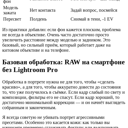
фон
Модель
Нет контакта
Задай вопрос, посмейся
зажата
Пересвет
Полдень
Снимай в тени, -1 EV
Из практики добавлю: если фон кажется плоским, проблема
не всегда в объективе. Очень часто достаточно просто
увеличить расстояние между моделью и задником. Это
базовый, но сильный приём, который работает даже на
китовом объективе и на телефоне.
Базовая обработка: RAW на смартфоне
без Lightroom Pro
Обработка в портрете нужна не для того, чтобы «сделать
красиво», а для того, чтобы аккуратно довести до состояния
то, что уже получилось в съёмке. Если кадр слабый по свету и
композиции, фильтры его не спасут. Если кадр хороший, то
достаточно минимальной коррекции — и он начнёт выглядеть
собранным и законченным.
Я всегда советую не убивать портрет агрессивными
пресетами. Особенно это касается кожи: как только вы
начинаете чрезмерно сглаживать фактуру или выкручивать