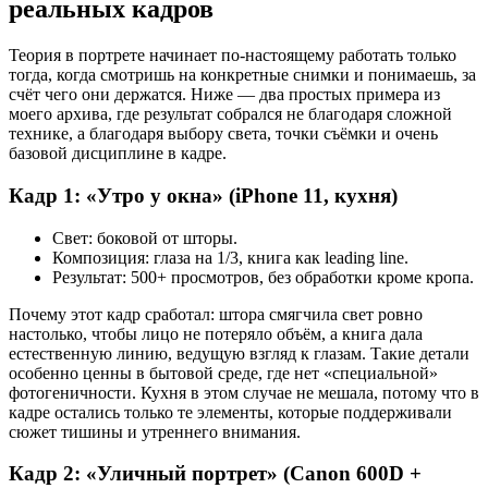
реальных кадров
Теория в портрете начинает по-настоящему работать только
тогда, когда смотришь на конкретные снимки и понимаешь, за
счёт чего они держатся. Ниже — два простых примера из
моего архива, где результат собрался не благодаря сложной
технике, а благодаря выбору света, точки съёмки и очень
базовой дисциплине в кадре.
Кадр 1: «Утро у окна» (iPhone 11, кухня)
Свет: боковой от шторы.
Композиция: глаза на 1/3, книга как leading line.
Результат: 500+ просмотров, без обработки кроме кропа.
Почему этот кадр сработал: штора смягчила свет ровно
настолько, чтобы лицо не потеряло объём, а книга дала
естественную линию, ведущую взгляд к глазам. Такие детали
особенно ценны в бытовой среде, где нет «специальной»
фотогеничности. Кухня в этом случае не мешала, потому что в
кадре остались только те элементы, которые поддерживали
сюжет тишины и утреннего внимания.
Кадр 2: «Уличный портрет» (Canon 600D +