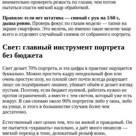
внимательно проверить резкость по глазам, чем потом
пытаться спасти мягкий кадр обработкой.
Правило: если нет штатива — снимай с рук на 1/60 с,
дыша ровно.
Проверь фокус по глазам модели — тапни на
экране смартфона. Это мелочь, но именно такие мелочи чаще
всего и отделяют случайный снимок от собранного портрета.
Свет: главный инструмент портрета
без бюджета
Свет делает 70% портрета, и эта цифра в практике ощущается
буквально. Можно простить кадру неидеальный фон или
очень простую позу, но плохой свет почти всегда разрушает
лицо: он подчёркивает лишнее, убивает объём и делает взгляд
пустым. Поэтому, если бюджет нулевой, работать нужно не
против ограничений, а вместе с тем светом, который уже есть
вокруг. Я сам снимаю около 90% портретов либо у окна, либо
на улице, и этого в большинстве случаев более чем
достаточно.
Естественный свет ценен тем, что он живой и правдивый. Он
не пытается «украшать» насильно, а даёт много нюансов —
мягкий переход в тени, деликатный рельеф кожи,