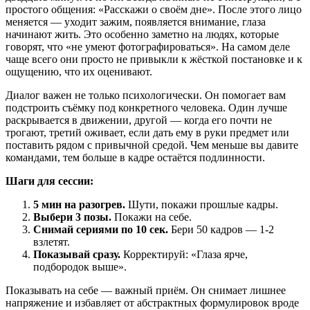
простого общения: «Расскажи о своём дне». После этого лицо
меняется — уходит зажим, появляется внимание, глаза
начинают жить. Это особенно заметно на людях, которые
говорят, что «не умеют фотографироваться». На самом деле
чаще всего они просто не привыкли к жёсткой постановке и к
ощущению, что их оценивают.
Диалог важен не только психологически. Он помогает вам
подстроить съёмку под конкретного человека. Один лучше
раскрывается в движении, другой — когда его почти не
трогают, третий оживает, если дать ему в руки предмет или
поставить рядом с привычной средой. Чем меньше вы давите
командами, тем больше в кадре остаётся подлинности.
Шаги для сессии:
5 мин на разогрев.
Шути, покажи прошлые кадры.
Выбери 3 позы.
Покажи на себе.
Снимай сериями по 10 сек.
Бери 50 кадров — 1-2
взлетят.
Показывай сразу.
Корректируй: «Глаза ярче,
подбородок выше».
Показывать на себе — важный приём. Он снимает лишнее
напряжение и избавляет от абстрактных формулировок вроде