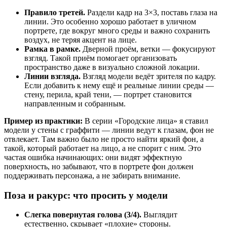
Правило третей.
Раздели кадр на 3×3, поставь глаза на
линии. Это особенно хорошо работает в уличном
портрете, где вокруг много среды и важно сохранить
воздух, не теряя акцент на лице.
Рамка в рамке.
Дверной проём, ветки — фокусируют
взгляд. Такой приём помогает организовать
пространство даже в визуально сложной локации.
Линии взгляда.
Взгляд модели ведёт зрителя по кадру.
Если добавить к нему ещё и реальные линии среды —
стену, перила, край тени, — портрет становится
направленным и собранным.
Пример из практики:
В серии «Городские лица» я ставил
модели у стены с граффити — линии ведут к глазам, фон не
отвлекает. Там важно было не просто найти яркий фон, а
такой, который работает на лицо, а не спорит с ним. Это
частая ошибка начинающих: они видят эффектную
поверхность, но забывают, что в портрете фон должен
поддерживать персонажа, а не забирать внимание.
Поза и ракурс: что просить у модели
Слегка повернутая голова (3/4).
Выглядит
естественно, скрывает «плохие» стороны.