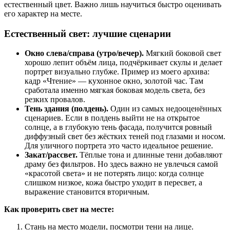
естественный цвет. Важно лишь научиться быстро оценивать
его характер на месте.
Естественный свет: лучшие сценарии
Окно слева/справа (утро/вечер).
Мягкий боковой свет
хорошо лепит объём лица, подчёркивает скулы и делает
портрет визуально глубже. Пример из моего архива:
кадр «Чтение» — кухонное окно, золотой час. Там
сработала именно мягкая боковая модель света, без
резких провалов.
Тень здания (полдень).
Один из самых недооценённых
сценариев. Если в полдень выйти не на открытое
солнце, а в глубокую тень фасада, получится ровный
диффузный свет без жёстких теней под глазами и носом.
Для уличного портрета это часто идеальное решение.
Закат/рассвет.
Тёплые тона и длинные тени добавляют
драму без фильтров. Но здесь важно не увлечься самой
«красотой света» и не потерять лицо: когда солнце
слишком низкое, кожа быстро уходит в пересвет, а
выражение становится вторичным.
Как проверить свет на месте:
Стань на место модели, посмотри тени на лице.