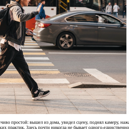
иво простой: вышел из дома, увидел сцену, поднял камеру, нажа
ких практик. Здесь почти никогда не бывает одного-единственн